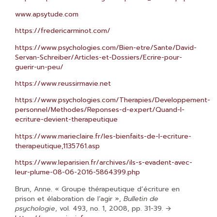
www.apsytude.com
https://fredericarminot.com/
https://www.psychologies.com/Bien-etre/Sante/David-
Servan-Schreiber/Articles-et-Dossiers/Ecrire-pour-
guerir-un-peu/
https://www.reussirmavie.net
https://www.psychologies.com/Therapies/Developpement-
personnel/Methodes/Reponses-d-expert/Quand-l-
ecriture-devient-therapeutique
https://www.marieclaire.fr/les-bienfaits-de-l-ecriture-
therapeutique,1135761.asp
https://www.leparisien.fr/archives/ils-s-evadent-avec-
leur-plume-08-06-2016-5864399.php
Brun, Anne. « Groupe thérapeutique d’écriture en
prison et élaboration de l’agir »,
Bulletin de
psychologie
, vol. 493, no. 1, 2008, pp. 31-39. 🡪