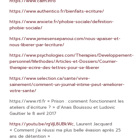
https://www.cairn.info
https://www.authentico.fr/bienfaits-ecriture/
https://www.anxiete.fr/phobie-sociale/definition-
phobie-sociale/
https://www.jemesensepanoui.com/nous-apaiser-et-
nous-liberer-par-lecriture/
https://www.psychologies.com/Therapies/Developpement-
personnel/Methodes/Articles-et-Dossiers/Courrier-
therapie-ecrire-des-lettres-pour-se-liberer
https://www.selection.ca/sante/vivre-
sainement/comment-un-journal-intime-peut-ameliorer-
votre-sante/
https://www.rtl.fr « Prison : comment fonctionnent les
ateliers d’écriture ? » d’Anais Bouissou et Ludovic
Gaultier le 8 avril 2017
https://youtu.be/rgVjL8UBkWc
, Laurent Jacquard
« Comment j’ai réussi ma plus belle évasion après 25
ans de détention »